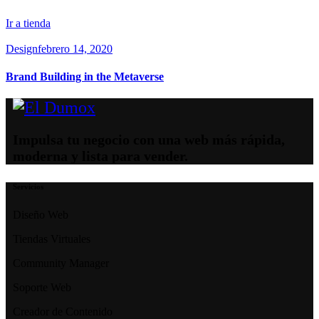
Ir a tienda
Design
febrero 14, 2020
Brand Building in the Metaverse
Impulsa tu negocio con una web más rápida,
moderna y lista para vender.
Servicios
Diseño Web
Tiendas Virtuales
Community Manager
Soporte Web
Creador de Contenido