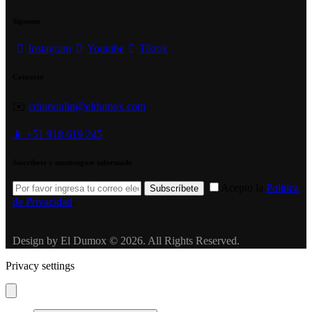
Sigueme
Instagram
Youtube
Tiktok
Contacto
✉️
cdumoulin@eldumox.com
📱 +51 918 619 245
Suscríbete y mantengase informado
Acepto la
Política
Subscríbete
de Privacidad
.
Design by El Dumox © 2026. All Rights Reserved.
Privacy settings