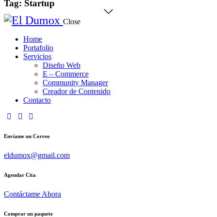
Tag: Startup
Close
Home
Portafolio
Servicios
Diseño Web
E – Commerce
Community Manager
Creador de Contenido
Contacto
instagram
youtube
music-
light
Enviame un Correo
eldumox@gmail.com
Agendar Cita
Contáctame Ahora
Comprar un paquete