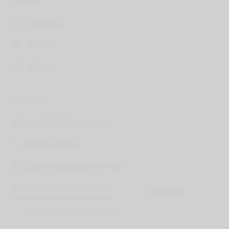
Instagram
Youtube
Tiktok
Contacto
✉️
cdumoulin@eldumox.com
📱 +51 918 619 245
Suscríbete y mantengase informado
Subscríbete
Acepto la
Política de Privacidad
.