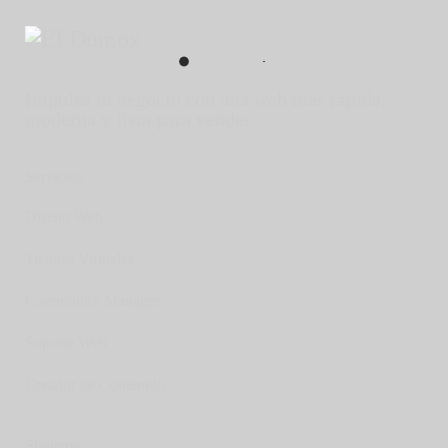
Impulsa tu negocio con una web más rápida,
moderna y lista para vender.
Servicios
Diseño Web
Tiendas Virtuales
Community Manager
Soporte Web
Creador de Contenido
Sigueme